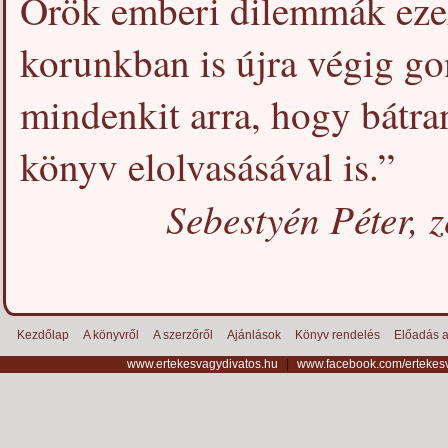
Örök emberi dilemmák ezek
korunkban is újra végig g
mindenkit arra, hogy bátra
könyv elolvasásával is.”
Sebestyén Péter, 
Kezdőlap
A könyvről
A szerzőről
Ajánlások
Könyv rendelés
Előadás a
www.ertekesvagydivatos.hu
|
www.facebook.com/ertekes