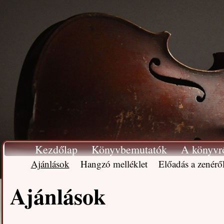
Kezdőlap
Könyvbemutatók
A könyvr
Ajánlások
Hangzó melléklet
Előadás a zenérő
Ajánlások