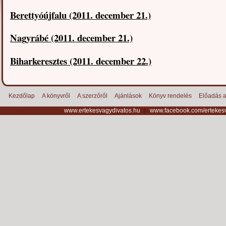
Berettyóújfalu (2011. december 21.)
Nagyrábé (2011. december 21.)
Biharkeresztes (2011. december 22.)
Kezdőlap
A könyvről
A szerzőről
Ajánlások
Könyv rendelés
Előadás a
www.ertekesvagydivatos.hu
|
www.facebook.com/ertekes