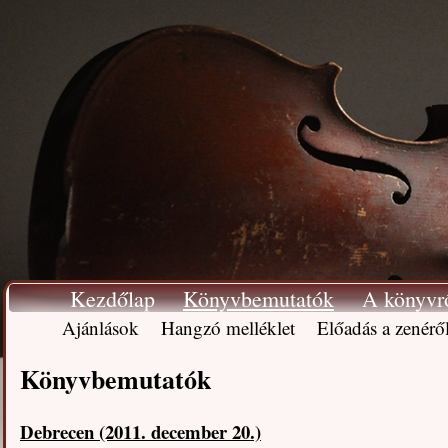
Kezdőlap
Könyvbemutatók
A könyvr
Ajánlások
Hangzó melléklet
Előadás a zenérő
Könyvbemutatók
Debrecen (2011. december 20.)