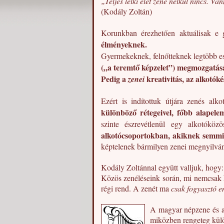
„Teljes lelki élet zene nélkül nincs. Va
(Kodály Zoltán)
Korunkban érezhetően aktuálisak e
élményeknek.
Gyermekeknek, felnőtteknek legtöbb e
(„a teremtő képzelet”) megmozgatásár
Pedig a
kreativitás, az alkotók
zenei
Ezért is indítottuk útjára zenés alk
különböző rétegeivel, főbb alapeleme
szinte észrevétlenül egy alkotóköz
alkotócsoportokban, akiknek semmily
képtelenek bármilyen zenei megnyilván
Kodály Zoltánnal együtt valljuk, hogy
Közös zenéléseink során, mi nemcsa
régi rend. A zenét ma
csak fogyasztó 
A magyar népzene és a 
miközben rengeteg külö