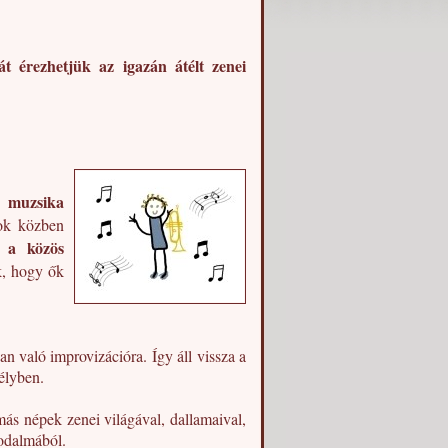
át érezhetjük az igazán átélt zenei
 muzsika
sok közben
n a közös
k, hogy ők
an való improvizációra. Így áll vissza a
élyben.
s népek zenei világával, dallamaival,
rodalmából.