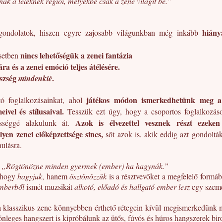
nnak a léleknek régiói, melyekbe csak a zene világít be."
hiány
 gondolatok, hiszen egyre zajosabb világunkban még inkább
nincs lehetőségük a zenei fantázia
setben
a és a zenei emóció teljes átélésére.
észség
.
mindenkié
játékos módon ismerkedhetünk meg a
otó foglalkozásainkat, ahol
ivel és stílusaival.
Tesszük ezt úgy, hogy a csoportos foglalkozá
Azok is élvezettel vesznek részt ezeke
össéggé alakulunk át.
en zenei előképzettsége sincs,
sőt azok is, akik eddig azt gondoltá
ulásra.
:
„Rögtönözne minden gyermek (ember) ha hagynák.”
k hogy
hagyjuk
, hanem
ösztönözzük
is a résztvevőket a megfelelő formáb
emberből
ismét muzsikát
alkotó, előadó és hallgató ember lesz
egy szem
klasszikus zene könnyebben érthető rétegein kívül megismerkedünk má
nleges hangszert is kipróbálunk az ütős, fúvós és húros hangszerek bi