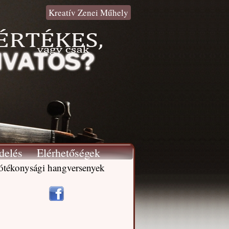
Kreatív Zenei Műhely
delés
Elérhetőségek
ótékonysági hangversenyek