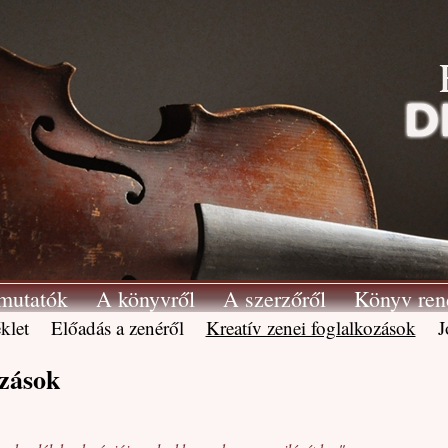
mutatók
A könyvről
A szerzőről
Könyv ren
klet
Előadás a zenéről
Kreatív zenei foglalkozások
J
ozások