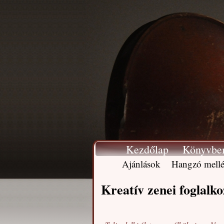
Kezdőlap
Könyvbe
Ajánlások
Hangzó mellé
Kreatív zenei foglalk