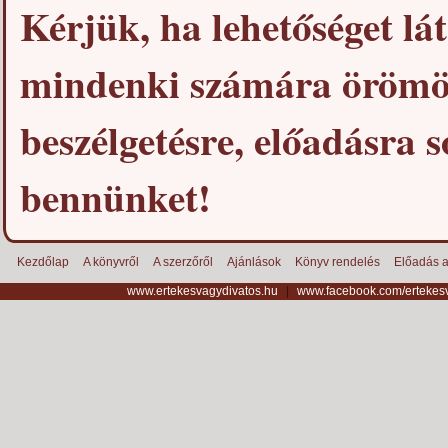
Kérjük, ha lehetőséget lát
mindenki számára örömöt
beszélgetésre, előadásra 
bennünket!
Kezdőlap
A könyvről
A szerzőről
Ajánlások
Könyv rendelés
Előadás a
www.ertekesvagydivatos.hu
|
www.facebook.com/ertekes