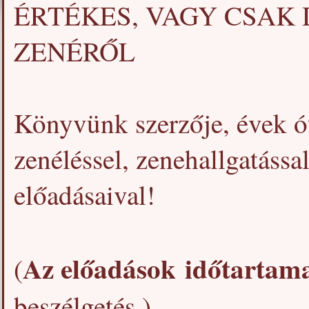
ÉRTÉKES, VAGY CSAK 
ZENÉRŐL
Könyvünk szerzője, évek ót
zenéléssel, zenehallgatással
előadásaival!
Az előadások időtartama
(
beszélgetés.)