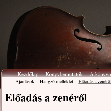
Kezdőlap
Könyvbemutatók
A könyvr
Ajánlások
Hangzó melléklet
Előadás a zenérő
Előadás a zenéről